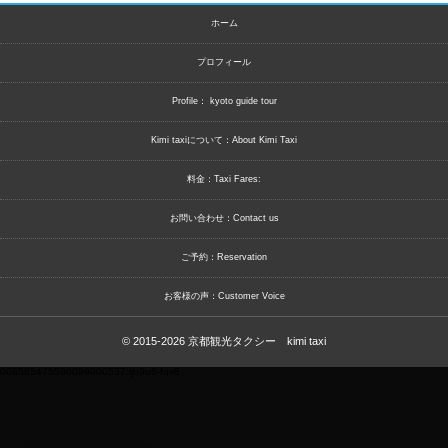
ホーム
プロフィール
Profile： kyoto guide tour
Kimi taxiについて：About Kimi Taxi
料金：Taxi Fares:
お問い合わせ：Contact us
ご予約：Reservation
お客様の声：Customer Voice
© 2015-2026
京都観光タクシー kimi taxi
008585475580099000537:ljb9u6-fqv8