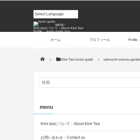
MENU
Kimi taxiについて：About Kimi Taxi
Profile： kyoto guide tour
お問い合わせ：Contact us
お客様の声：Customer Voice
ホーム
プロフィール
Profile
ご予約：Reservation
プロフィール
京都エリア：Kyoto area
料金：Taxi Fares:
Kimi Taxi kyoto guide
ookouchi-sansou garde
menu
Kimi taxiについて：About Kimi Taxi
お問い合わせ：Contact us