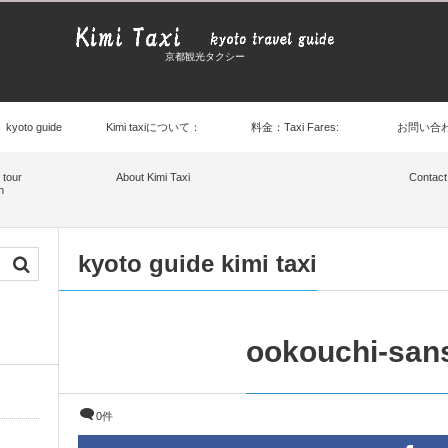
京都観光タクシー
： kyoto guide
Kimi taxiについて：
料金：Taxi Fares:
お問い合
tour
About Kimi Taxi
Contact
n
kyoto guide kimi taxi
ookouchi-san
0件