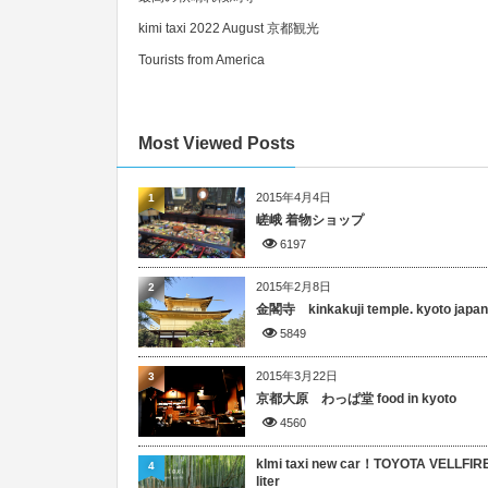
kimi taxi 2022 August 京都観光
Tourists from America
Most Viewed Posts
2015年4月4日
1
嵯峨 着物ショップ
6197
2015年2月8日
2
金閣寺 kinkakuji temple. kyoto japan
5849
2015年3月22日
3
京都大原 わっぱ堂 food in kyoto
4560
kImi taxi new car！TOYOTA VELLFIRE
4
liter