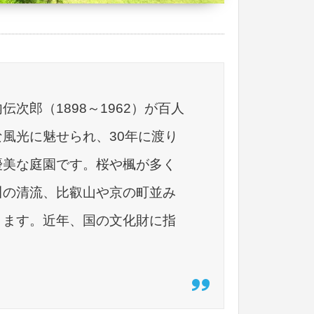
次郎（1898～1962）が百人
風光に魅せられ、30年に渡り
優美な庭園です。桜や楓が多く
川の清流、比叡山や京の町並み
ります。近年、国の文化財に指