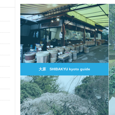
0
大原 SHIBAKYU kyoto guide