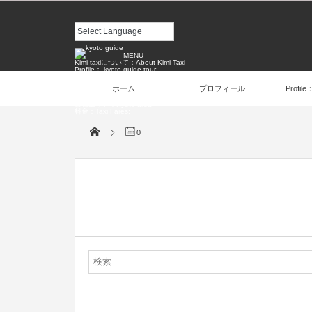
MENU
Kimi taxiについて：About Kimi Taxi
Profile： kyoto guide tour
お問い合わせ：Contact us
お客様の声：Customer Voice
ホーム
プロフィール
Profile
ご予約：Reservation
プロフィール
京都エリア：Kyoto area
料金：Taxi Fares:
0