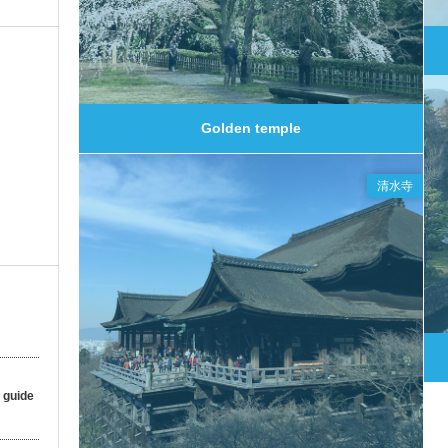
0
Golden temple
清水寺
 guide