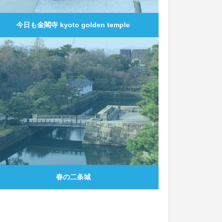
今日も金閣寺 kyoto golden temple
0
春の二条城