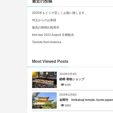
最近の投稿
2025年もどうぞ宜しくお願い致します。
埼玉からのお客様
最高の秋晴れ鞍馬寺
kimi taxi 2022 August 京都観光
Tourists from America
Most Viewed Posts
2015年4月4日
1
嵯峨 着物ショップ
6200
2015年2月8日
2
金閣寺 kinkakuji temple. kyoto japan
5850